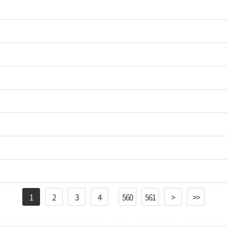
1
2
3
4
560
561
>
>>