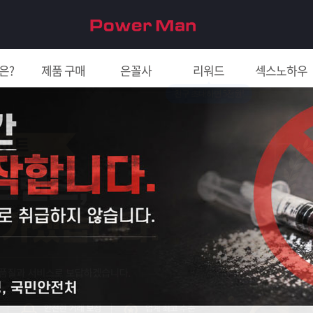
은?
제품 구매
은꼴사
리워드
섹스노하우
친구 초대하면 5천원!