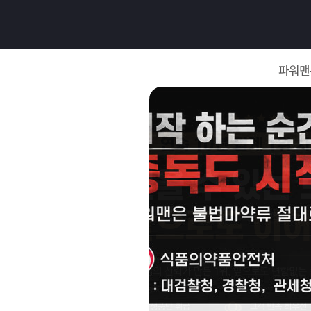
로
그
파워맨
인
로
그
인
이
회
필
원
가
요
입
Q&A
합
파
니
워
제
다.
맨
품
은