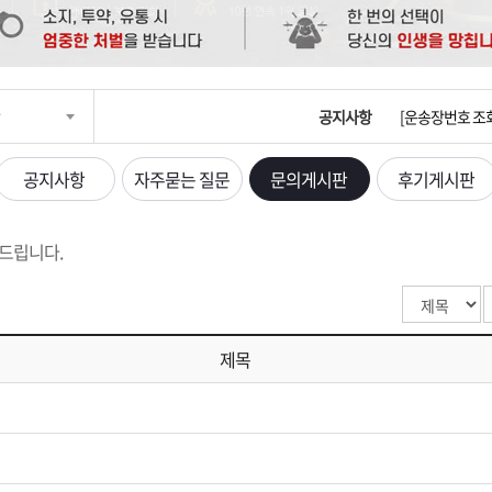
입금확인이 안되
[2026구정 연휴
공지사항
[운송장번호 조
[ios앱 오픈]
공지사항
자주묻는 질문
문의게시판
후기게시판
[무인택배함 이용
드립니다.
입금확인이 안되
[2026구정 연휴
제목