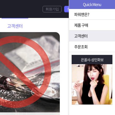
Quick Menu
회원가입
로그인
파워맨은?
제품 구매
고객센터
고객센터
주문조회
은꼴사-성인화보
은꼴사-성인화보