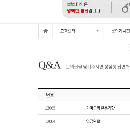
은?
구
꼴
섹
매
사
스
고
고객센터
문의게시판
노
객
마
하
센
이
주
Q&A
우
터
페
문
문의글을 남겨주시면 성심껏 답변해
이
조
번호
지
회
12005
가마그라 유통기한
12004
입금완료