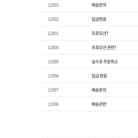
12003
배송문의
12002
입금완료
12001
프로모션?
12000
프로모션 관련?
11999
실수로 주문취소
11998
입금 완료
11997
배송문의
11996
배송관련